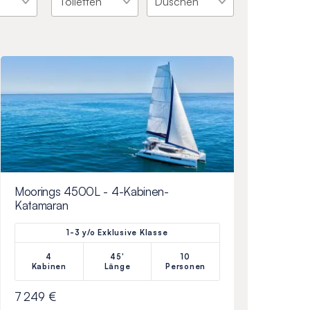
Moorings 4500L - 4-Kabinen-
Katamaran
1-3 y/o Exklusive Klasse
4
45'
10
Kabinen
Länge
Personen
7 249 €