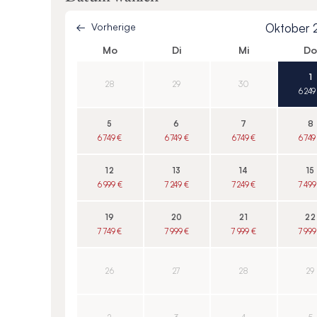
Vorherige
Oktober
Mo
Di
Mi
D
1
28
29
30
6 249
5
6
7
8
6 749 €
6 749 €
6 749 €
6 749
12
13
14
15
6 999 €
7 249 €
7 249 €
7 499
19
20
21
22
7 749 €
7 999 €
7 999 €
7 999
26
27
28
29