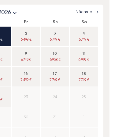
 2026
Nächste
o
Fr
Sa
So
2
3
4
 €
6 499 €
6 749 €
6 749 €
9
10
11
 €
6 749 €
6 958 €
6 999 €
16
17
18
 €
7 499 €
7 749 €
7 749 €
23
24
25
 €
30
31
1