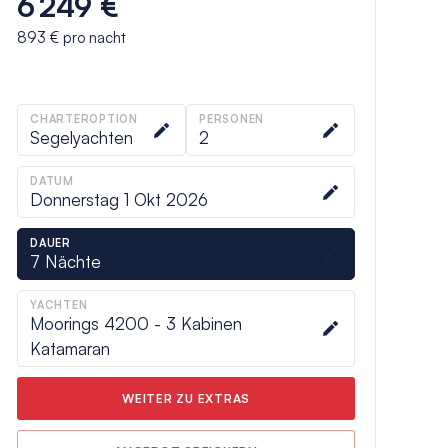
6 249 €
893 €
pro nacht
CHARTEROPTION
PERSONEN
Segelyachten
2
DATUM
Donnerstag 1 Okt 2026
DAUER
7
Nächte
YACHTEN
Moorings 4200 - 3 Kabinen
Katamaran
WEITER ZU EXTRAS