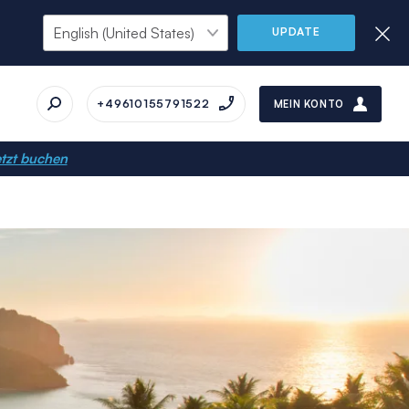
UPDATE
+49610155791522
MEIN KONTO
tzt buchen