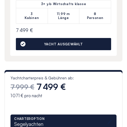
3+ y/o Wirtschafts klasse
3
11,99 m
8
Kabinen
Länge
Personen
7 499 €
YACHT AUSGEWÄHLT
Yachtcharterpreis & Gebühren ab:
7 499 €
7 999 €
1 071 €
pro nacht
CHARTEROPTION
Segelyachten