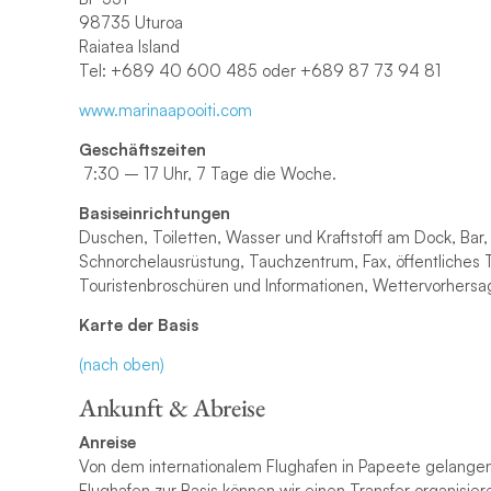
98735 Uturoa
Raiatea Island
Tel: +689 40 600 485 oder +689 87 73 94 81
www.marinaapooiti.com
Geschäftszeiten
7:30 – 17 Uhr, 7 Tage die Woche.
Basiseinrichtungen
Duschen, Toiletten, Wasser und Kraftstoff am Dock, Bar,
Schnorchelausrüstung, Tauchzentrum, Fax, öffentliches T
Touristenbroschüren und Informationen, Wettervorhersa
Karte der Basis
(nach oben)
Ankunft & Abreise
Anreise
Von dem internationalem Flughafen in Papeete gelangen 
Flughafen zur Basis können wir einen Transfer organisier