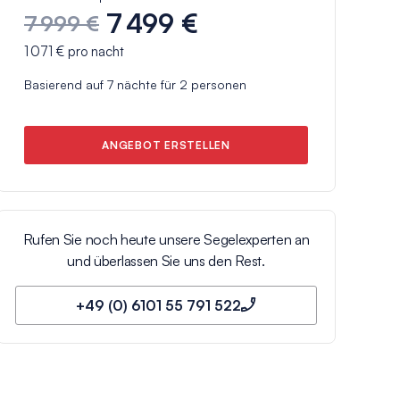
7 499 €
7 999 €
1 071 €
pro nacht
Basierend auf
7
nächte für
2
personen
ANGEBOT ERSTELLEN
Rufen Sie noch heute unsere Segelexperten an
und überlassen Sie uns den Rest.
+49 (0) 6101 55 791 522