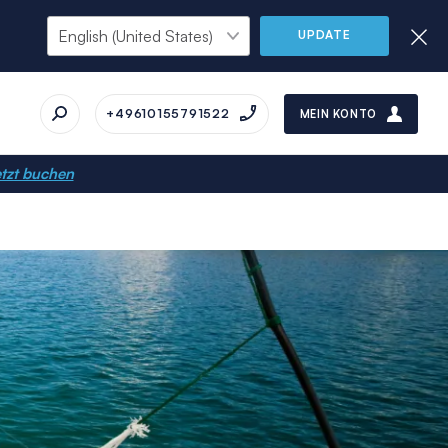
UPDATE
+49610155791522
MEIN KONTO
tzt buchen