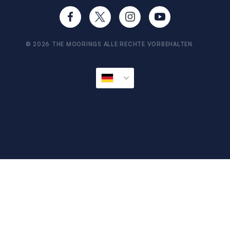
Voraussetzungen & Nachweis
Reisehinweise
Information & Dokumente
Sicher reisen
Provianbestellservice
© 2026 THE MOORINGS ALLE RECHTE VORBEHALTEN.
Impressum
Sitemap