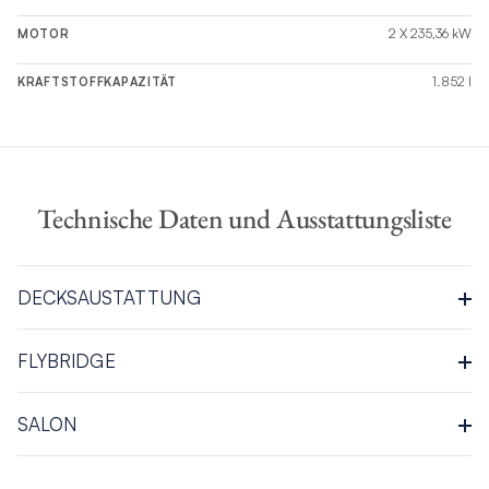
2 X 235,36 kW
MOTOR
1.852 l
KRAFTSTOFFKAPAZITÄT
Technische Daten und Ausstattungsliste
DECKSAUSTATTUNG
Schutzgeländer (Edelstahl)
FLYBRIDGE
2 x Heckklappen (Edelstahl)
Steuerstandkonsole
SALON
2 x Pultsitze (Backbord & Steuerbord)
Treppe vom Achtercockpit zur Flybridge mit LED-
Silvertex „Macadamia“-Polsterung
Innenbeleuchtung