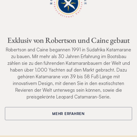
1 x Hausbatterie-Trennschalter
2 x Motorstarterbatterie-Trennschalter
2 x Lichtmaschinen, serienmäßig bei Motoren
Exklusiv von Robertson und Caine gebaut
Robertson and Caine begannen 1991 in Südafrika Katamarane
1 x Elektrik-Ersatzteilset: Sicherungen, Relais, Sicherungshalter
zu bauen. Mit mehr als 30 Jahren Erfahrung im Bootsbau
zählen sie zu den führenden Katamaranbauern der Welt und
1 x elektrisches Nebelhorn mit Bedienelement am Steuerstand
haben über 1.000 Yachten auf den Markt gebracht. Dazu
gehören Katamarane von 39 bis 58 Fuß Länge mit
Wechselrichter für Konvektionsmikrowellenofen
innovativem Design, mit denen Sie in den exotischsten
Revieren der Welt unterwegs sein können, sowie die
preisgekrönte Leopard Catamaran-Serie.
Wechselrichter für Kühlschrank
Zusätzlicher Wechselrichter
MEHR ERFAHREN
Generator