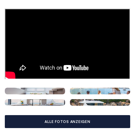
Architectural Interiors. Die Kabinen sind mit Sichtschutzrollos,
große offenen Regalen und Ganzkörperspiegel eingerichtet.
Der voll ausgestattete Salon bietet sowohl Privatsphäre als
auch ausreichend Platz für gesellige Stunden mit Familie und
Freunden. Die Kombüse ist mit einem 4-Flammen-Gasherd,
einem Geschirrspüler, Arbeitsflächen aus Staron und vielen
Stauraummöglichkeiten ausgestattet.
Zur weiteren Ausstattung gehören ein Wasserfilter, ein
Meerwasseraufbereiter, Rückfahrkameras, eine motorisierte
TV-Anhebevorrichtung, ein Steuerstand auf der Flybridge,
eine Wet-Bar mit Grill und Liegematten auf der Flybridge und
elektrische Dinghy-Davits. Das umfassende Elektronikpaket
beinhaltet WLAN- und Bluetooth-Konnektivität, 110-V-
Steckdosen mit USB-Ladestationen und ein beeindruckendes
Soundsystem rundet das Gesamtpaket ab.
ALLE FOTOS ANZEIGEN