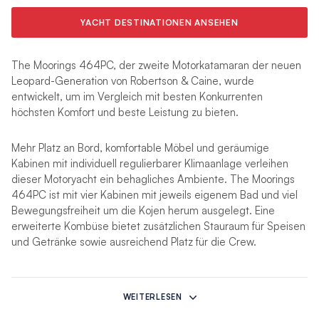
YACHT DESTINATIONEN ANSEHEN
The Moorings 464PC, der zweite Motorkatamaran der neuen
Leopard-Generation von Robertson & Caine, wurde
entwickelt, um im Vergleich mit besten Konkurrenten
höchsten Komfort und beste Leistung zu bieten.
Mehr Platz an Bord, komfortable Möbel und geräumige
Kabinen mit individuell regulierbarer Klimaanlage verleihen
dieser Motoryacht ein behagliches Ambiente. The Moorings
464PC ist mit vier Kabinen mit jeweils eigenem Bad und viel
Bewegungsfreiheit um die Kojen herum ausgelegt. Eine
erweiterte Kombüse bietet zusätzlichen Stauraum für Speisen
und Getränke sowie ausreichend Platz für die Crew.
Die einzigartige Innenausstattung und das Designkonzept sind
das Ergebnis einer Zusammenarbeit zwischen dem
WEITERLESEN
Designteam von Robertson & Caine und Ali Beetge von Lijn