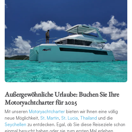
Außergewöhnliche Urlaube: Buchen Sie Ihre
Motoryachtcharter für 2025
Mit unseren
Motoryachtcharter
bieten wir Ihnen eine völlig
neue Möglichkeit,
St. Martin
,
St. Lucia
,
Thailand
und die
Seychellen
zu entdecken. Egal, ob Sie diese Reiseziele schon
einmal besucht haben oder sie zum ersten Mal erleben,