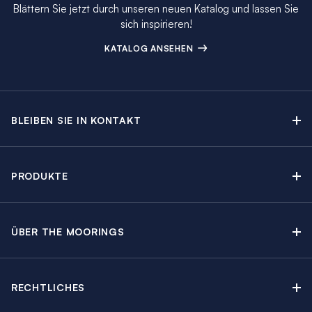
Blättern Sie jetzt durch unseren neuen Katalog und lassen Sie
sich inspirieren!
KATALOG ANSEHEN
BLEIBEN SIE IN KONTAKT
Kontakt
Beratungstermin buchen
PRODUKTE
Newsletter-Anmeldung
Segelyachtcharter
The Moorings Katalog
Motoryachtcharter
The Moorings Revierführer
ÜBER THE MOORINGS
Crewed Yacht Charter
Über uns
Blog
Kabinencharter
Nachhaltigkeit
Charter Guide
Yachtcharter mit Skipper
RECHTLICHES
Kundenbewertungen
Angebote
Yachtschadensversicherung
Regatten & Events