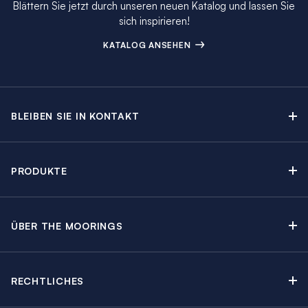
Blättern Sie jetzt durch unseren neuen Katalog und lassen Sie
sich inspirieren!
KATALOG ANSEHEN
BLEIBEN SIE IN KONTAKT
Kontakt
Beratungstermin buchen
PRODUKTE
Newsletter-Anmeldung
Segelyachtcharter
The Moorings Katalog
Motoryachtcharter
The Moorings Revierführer
ÜBER THE MOORINGS
Crewed Yacht Charter
Über uns
Blog
Kabinencharter
Nachhaltigkeit
Charter Guide
Yachtcharter mit Skipper
RECHTLICHES
Kundenbewertungen
Angebote
Yachtschadensversicherung
Regatten & Events