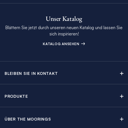
Unser Katalog
Blättern Sie jetzt durch unseren neuen Katalog und lassen Sie
sich inspirieren!
KATALOG ANSEHEN
BLEIBEN SIE IN KONTAKT
Kontakt
Beratungstermin buchen
PRODUKTE
Newsletter-Anmeldung
Segelyachtcharter
The Moorings Katalog
Motoryachtcharter
The Moorings Revierführer
ÜBER THE MOORINGS
Crewed Yacht Charter