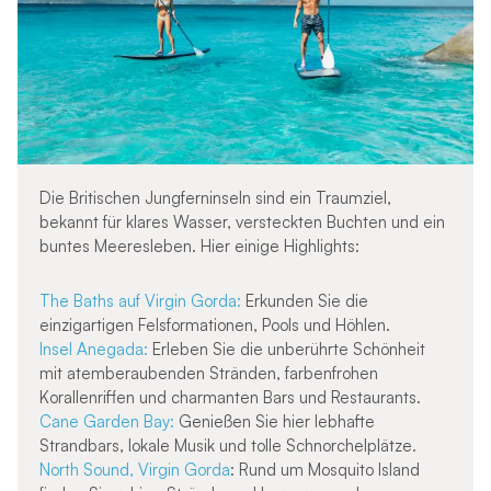
Die Britischen Jungferninseln sind ein Traumziel,
bekannt für klares Wasser, versteckten Buchten und ein
buntes Meeresleben. Hier einige Highlights:
The Baths auf Virgin Gorda:
Erkunden Sie die
einzigartigen Felsformationen, Pools und Höhlen.
Insel Anegada:
Erleben Sie die unberührte Schönheit
mit atemberaubenden Stränden, farbenfrohen
Korallenriffen und charmanten Bars und Restaurants.
Cane Garden Bay:
Genießen Sie hier lebhafte
Strandbars, lokale Musik und tolle Schnorchelplätze.
North Sound, Virgin Gorda
: Rund um Mosquito Island