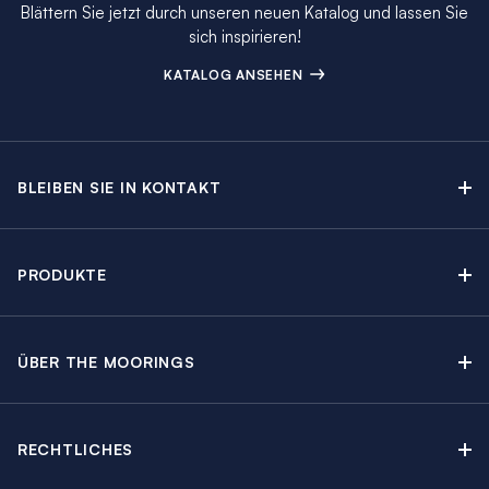
Blättern Sie jetzt durch unseren neuen Katalog und lassen Sie
sich inspirieren!
KATALOG ANSEHEN
BLEIBEN SIE IN KONTAKT
Kontakt
Beratungstermin buchen
PRODUKTE
Newsletter-Anmeldung
Segelyachtcharter
The Moorings Katalog
Motoryachtcharter
The Moorings Revierführer
ÜBER THE MOORINGS
Crewed Yacht Charter
Über uns
Blog
Kabinencharter
Nachhaltigkeit
Charter Guide
Yachtcharter mit Skipper
RECHTLICHES
Kundenbewertungen
Angebote
Yachtschadensversicherung
Regatten & Events