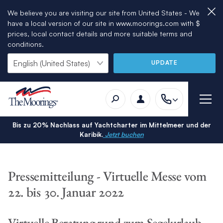
We believe you are visiting our site from United States - We
have a local version of our site in www.moorings.com with $
prices, local contact details and more suitable terms and
conditions.
UPDATE
Bis zu 20% Nachlass auf Yachtcharter im Mittelmeer und der
Karibik.
Jetzt buchen
Pressemitteilung - Virtuelle Messe vom
22. bis 30. Januar 2022
Virtuelle Beratung rund zum Segelurlaub –