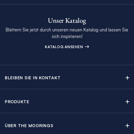
Unser Katalog
Blättern Sie jetzt durch unseren neuen Katalog und lassen Sie
sich inspirieren!
KATALOG ANSEHEN
BLEIBEN SIE IN KONTAKT
Kontakt
Beratungstermin buchen
PRODUKTE
Newsletter-Anmeldung
Segelyachtcharter
The Moorings Katalog
Motoryachtcharter
The Moorings Revierführer
ÜBER THE MOORINGS
Crewed Yacht Charter