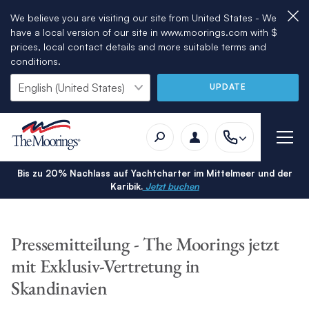
We believe you are visiting our site from United States - We
have a local version of our site in www.moorings.com with $
prices, local contact details and more suitable terms and
conditions.
UPDATE
Bis zu 20% Nachlass auf Yachtcharter im Mittelmeer und der
Karibik.
Jetzt buchen
Pressemitteilung - The Moorings jetzt
mit Exklusiv-Vertretung in
Skandinavien