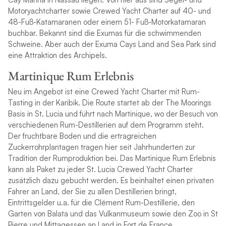
Motoryachtcharter sowie Crewed Yacht Charter auf 40- und
48-Fuß-Katamaranen oder einem 51- Fuß-Motorkatamaran
buchbar. Bekannt sind die Exumas für die schwimmenden
Schweine. Aber auch der Exuma Cays Land and Sea Park sind
eine Attraktion des Archipels.
Martinique Rum Erlebnis
Neu im Angebot ist eine Crewed Yacht Charter mit Rum-
Tasting in der Karibik. Die Route startet ab der The Moorings
Basis in St. Lucia und führt nach Martinique, wo der Besuch von
verschiedenen Rum-Destillerien auf dem Programm steht.
Der fruchtbare Boden und die ertragreichen
Zuckerrohrplantagen tragen hier seit Jahrhunderten zur
Tradition der Rumproduktion bei. Das Martinique Rum Erlebnis
kann als Paket zu jeder St. Lucia Crewed Yacht Charter
zusätzlich dazu gebucht werden. Es beinhaltet einen privaten
Fahrer an Land, der Sie zu allen Destillerien bringt,
Eintrittsgelder u.a. für die Clément Rum-Destillerie, den
Garten von Balata und das Vulkanmuseum sowie den Zoo in St
Pierre und Mittagessen an Land in Fort de France.