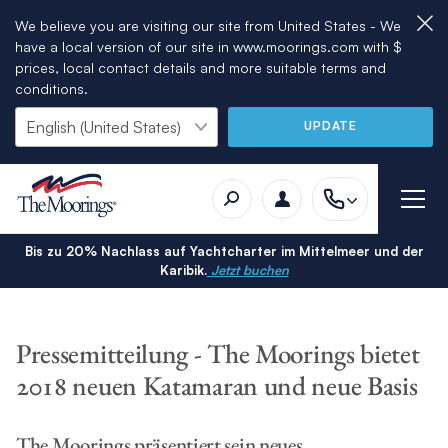
We believe you are visiting our site from United States - We
have a local version of our site in www.moorings.com with $
prices, local contact details and more suitable terms and
conditions.
UPDATE
Bis zu 20% Nachlass auf Yachtcharter im Mittelmeer und der
Karibik.
Jetzt buchen
Pressemitteilung - The Moorings bietet
2018 neuen Katamaran und neue Basis
The Moorings präsentiert sein neues