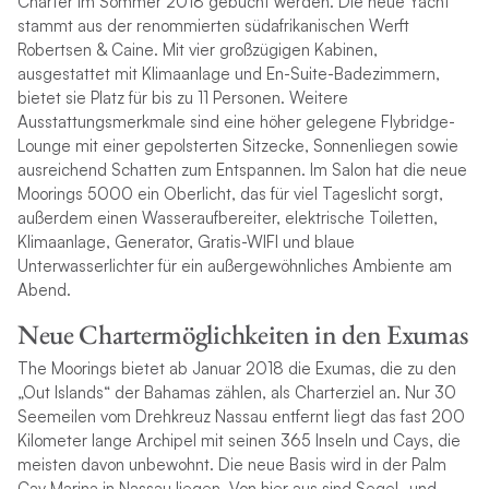
Charter im Sommer 2018 gebucht werden. Die neue Yacht
stammt aus der renommierten südafrikanischen Werft
Robertsen & Caine. Mit vier großzügigen Kabinen,
ausgestattet mit Klimaanlage und En-Suite-Badezimmern,
bietet sie Platz für bis zu 11 Personen. Weitere
Ausstattungsmerkmale sind eine höher gelegene Flybridge-
Lounge mit einer gepolsterten Sitzecke, Sonnenliegen sowie
ausreichend Schatten zum Entspannen. Im Salon hat die neue
Moorings 5000 ein Oberlicht, das für viel Tageslicht sorgt,
außerdem einen Wasseraufbereiter, elektrische Toiletten,
Klimaanlage, Generator, Gratis-WIFI und blaue
Unterwasserlichter für ein außergewöhnliches Ambiente am
Abend.
Neue Chartermöglichkeiten in den Exumas
The Moorings bietet ab Januar 2018 die Exumas, die zu den
„Out Islands“ der Bahamas zählen, als Charterziel an. Nur 30
Seemeilen vom Drehkreuz Nassau entfernt liegt das fast 200
Kilometer lange Archipel mit seinen 365 Inseln und Cays, die
meisten davon unbewohnt. Die neue Basis wird in der Palm
Cay Marina in Nassau liegen. Von hier aus sind Segel- und