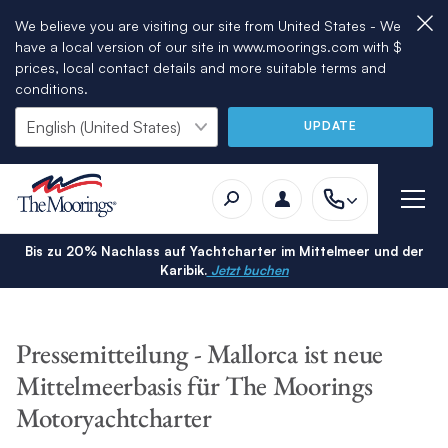
We believe you are visiting our site from United States - We
have a local version of our site in www.moorings.com with $
prices, local contact details and more suitable terms and
conditions.
UPDATE
Bis zu 20% Nachlass auf Yachtcharter im Mittelmeer und der
Karibik.
Jetzt buchen
Pressemitteilung - Mallorca ist neue
Mittelmeerbasis für The Moorings
Motoryachtcharter