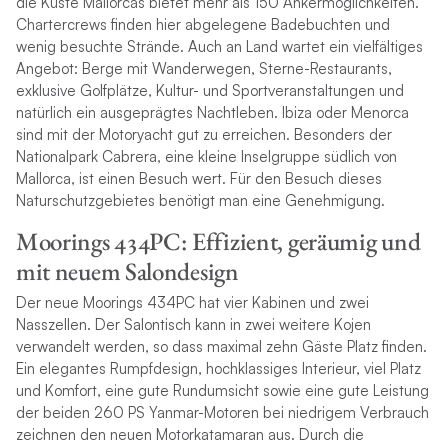
die Küste Mallorcas bietet mehr als 150 Ankermöglichkeiten.
Chartercrews finden hier abgelegene Badebuchten und
wenig besuchte Strände. Auch an Land wartet ein vielfältiges
Angebot: Berge mit Wanderwegen, Sterne-Restaurants,
exklusive Golfplätze, Kultur- und Sportveranstaltungen und
natürlich ein ausgeprägtes Nachtleben. Ibiza oder Menorca
sind mit der Motoryacht gut zu erreichen. Besonders der
Nationalpark Cabrera, eine kleine Inselgruppe südlich von
Mallorca, ist einen Besuch wert. Für den Besuch dieses
Naturschutzgebietes benötigt man eine Genehmigung.
Moorings 434PC: Effizient, geräumig und
mit neuem Salondesign
Der neue Moorings 434PC hat vier Kabinen und zwei
Nasszellen. Der Salontisch kann in zwei weitere Kojen
verwandelt werden, so dass maximal zehn Gäste Platz finden.
Ein elegantes Rumpfdesign, hochklassiges Interieur, viel Platz
und Komfort, eine gute Rundumsicht sowie eine gute Leistung
der beiden 260 PS Yanmar-Motoren bei niedrigem Verbrauch
zeichnen den neuen Motorkatamaran aus. Durch die