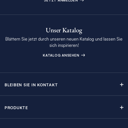
JETZT ANMELDEN
Unser Katalog
Blättern Sie jetzt durch unseren neuen Katalog und lassen Sie
sich inspirieren!
KATALOG ANSEHEN
BLEIBEN SIE IN KONTAKT
Kontakt
Beratungstermin buchen
PRODUKTE
Newsletter-Anmeldung
Segelyachtcharter
The Moorings Katalog
Motoryachtcharter