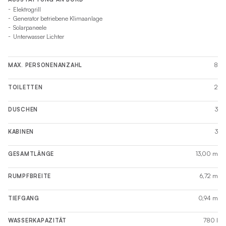
Elektrogrill
Generator betriebene Klimaanlage
Solarpaneele
Unterwasser Lichter
8
MAX. PERSONENANZAHL
2
TOILETTEN
3
DUSCHEN
3
KABINEN
13,00 m
GESAMTLÄNGE
6,72 m
RUMPFBREITE
0,94 m
TIEFGANG
780 l
WASSERKAPAZITÄT