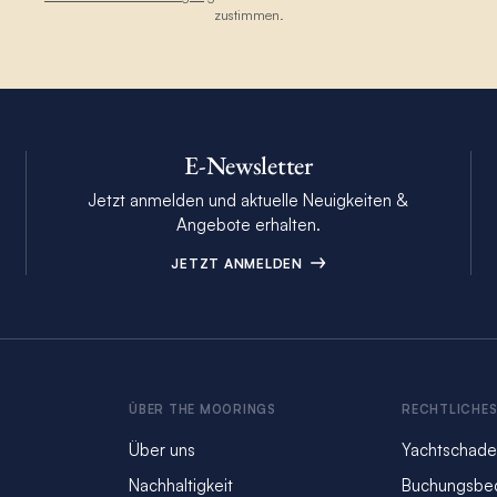
n Paradies für Outdoor-Fans
zustimmen.
ddeln und zur
 entdecken Sie endemische
lippen, die die Küste der
E-Newsletter
dern auch ein lebendiges
Jetzt anmelden und aktuelle Neuigkeiten &
e. Erkunden Sie die
Angebote erhalten.
ntlang spazieren, in
erksläden stöbern können.
JETZT ANMELDEN
che und Fisch-Tacos, die aus
rgestellt werden. Tauchen Sie
stgalerien und traditionelle
der Region präsentieren.
ÜBER THE MOORINGS
RECHTLICHE
Über uns
Yachtschade
Nachhaltigkeit
Buchungsbe