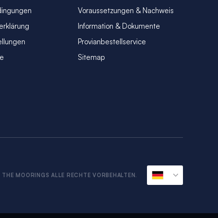
dingungen
Voraussetzungen & Nachweis
erklärung
Information & Dokumente
ellungen
Provianbestellservice
se
Sitemap
n
 THE MOORINGS ALLE RECHTE VORBEHALTEN.