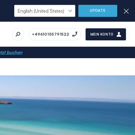
UPDATE
+49610155791522
MEIN KONTO
tzt buchen