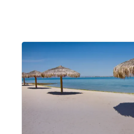
Lassen Sie sich in Baja California von der rauen Schönh
verzaubern. Segeln Sie auf dem Golf von Kalifornien, au
Welt“ und begegnen Sie Schulen verspielter Delfine, ma
und wieder sogar einem aus dem Wasser springenden 
Sie können einen einzigartigen, exklusiven Segelurlaub 
Yacht ab La Paz erleben und die Schönheit Mexikos ent