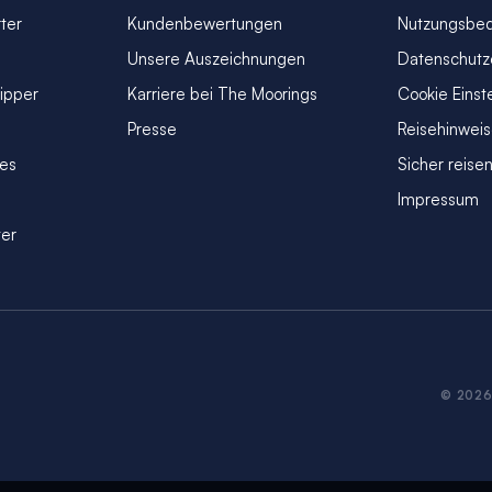
ter
Kundenbewertungen
Nutzungsbe
Unsere Auszeichnungen
Datenschutz
kipper
Karriere bei The Moorings
Cookie Einst
Presse
Reisehinwei
ves
Sicher reise
Impressum
ter
© 2026