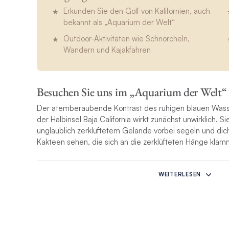
Erkunden Sie den Golf von Kalifornien, auch
bekannt als „Aquarium der Welt“
Outdoor-Aktivitäten wie Schnorcheln,
Wandern und Kajakfahren
Besuchen Sie uns im „Aquarium der Welt“
Der atemberaubende Kontrast des ruhigen blauen Wasse
der Halbinsel Baja California wirkt zunächst unwirklich. 
unglaublich zerklüftetem Gelände vorbei segeln und di
Kakteen sehen, die sich an die zerklüfteten Hänge klam
La Paz liegt an der Ostküste der Halbinsel Baja Californ
zu den atemberaubenden Gewässern des Golfs von Kalif
WEITERLESEN
Kalifornien bietet einfache Navigation, Ankerplätze mit
geschütztes Segelgebiet im Winter wie im Sommer. Si
Inseln, ruhigen Stränden, Bergen und einer herrlichen L
Schnorcheln, Tauchen, Walbeobachtung, Angeln und Vog
so lohnend wie Segeln.