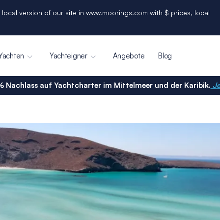
 local version of our site in www.moorings.com with $ prices, local
Yachten
Yachteigner
Angebote
Blog
% Nachlass auf Yachtcharter im Mittelmeer und der Karibik.
Je