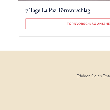
7 Tage La Paz Törnvorschlag
TÖRNVORSCHLAG ANSEH
Genießen Sie die folgenden unglaublichen High
La Paz:
Der Golf von Kalifornien
La Paz liegt an der Ostküste der Halbinsel Baja Californ
zu den atemberaubenden Gewässern des Golfs von Kalif
der Welt“ bekannte, artenreiche Meeresökosystem wi
darunter Delfine, Wale, Seelöwen und eine Fülle bunter 
Erfahren Sie als Er
können Sie abgelegene Inseln, abgeschiedene Buchten 
und Tauchplätze innerhalb dieses UNESCO-Weltkulturer
Insel Espiritu Santo
Nur eine kurze Segelfahrt von La Paz entfernt liegt die Ins
Naturparadies, das für seine unberührten Strände, krist