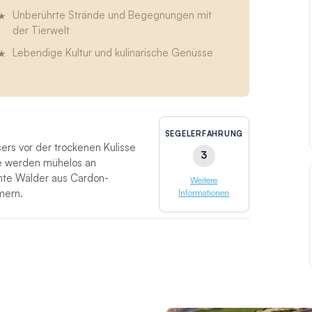
Unberührte Strände und Begegnungen mit
der Tierwelt
Lebendige Kultur und kulinarische Genüsse
SEGELERFAHRUNG
rs vor der trockenen Kulisse
3
Sie werden mühelos an
chte Wälder aus Cardon-
Weitere
mern.
Informationen
ia und bietet einfachen Zugang
ornien. Der Golf von
 Sandboden und ein
e sind umgeben von einsamen
andschaft. Wandern,
elbeobachtung sind hier fast