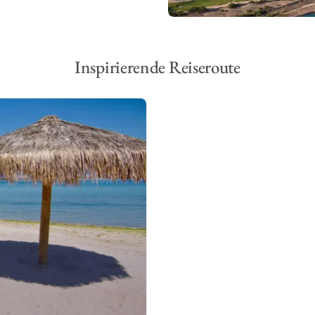
eit der Wüste und des Meeres
ch bekannt als „Aquarium der
Inspirierende Reiseroute
jestätischen Mantas und hin
Wal.
an Bord einer gecharterten
decken.