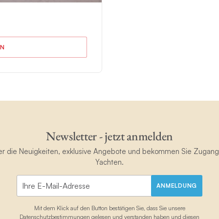
EN
lights beim Chartern in
ia und bietet einfachen Zugang
ornien. Dieses als „Aquarium
Newsletter - jetzt anmelden
mmelt von Meereslebewesen,
Fische. Mit einer Yachtcharter
ster die Neuigkeiten, exklusive Angebote und bekommen Sie Zugan
und erstklassige Schnorchel-
Yachten.
bes erkunden.
ANMELDUNG
el Espiritu Santo, ein
Mit dem Klick auf den Button bestätigen Sie, dass Sie unsere
allklaren Gewässer und rauen
Datenschutzbestimmungen
gelesen und verstanden haben und diesen