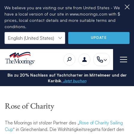
We believe you are visiting our site from United States - We
have a local version of our site in www.moorings.com with $
prices, local contact details and more suitable terms and
conditions.
UPDATE
Bis zu 20% Nachlass auf Yachtcharter im Mittelmeer und der
Karibik.
Jetzt buchen
Rose of Charity
The Moorings ist stolzer Partner des „
Rose of Charity Sailing
Cup
“ in Griechenland. Die Wohltätigkeitsregatta fördert den