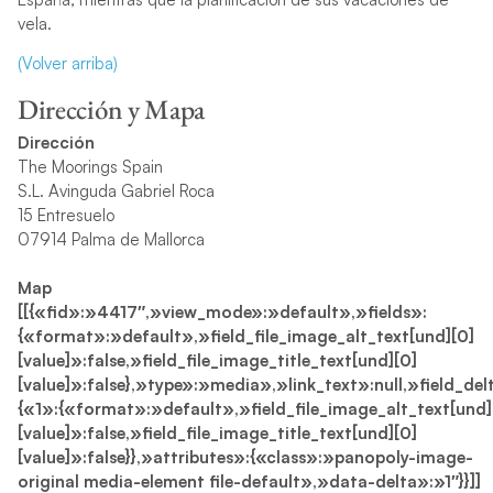
vela.
(Volver arriba)
Dirección y Mapa
Dirección
The Moorings Spain
S.L. Avinguda Gabriel Roca
15 Entresuelo
07914 Palma de Mallorca
Map
[[{«fid»:»4417″,»view_mode»:»default»,»fields»:
{«format»:»default»,»field_file_image_alt_text[und][0]
[value]»:false,»field_file_image_title_text[und][0]
[value]»:false},»type»:»media»,»link_text»:null,»field_del
{«1»:{«format»:»default»,»field_file_image_alt_text[und]
[value]»:false,»field_file_image_title_text[und][0]
[value]»:false}},»attributes»:{«class»:»panopoly-image-
original media-element file-default»,»data-delta»:»1″}}]]