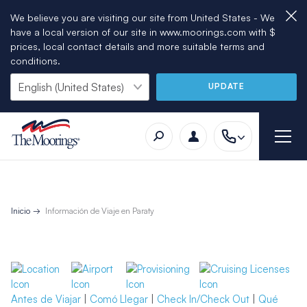
We believe you are visiting our site from United States - We
have a local version of our site in www.moorings.com with $
prices, local contact details and more suitable terms and
conditions.
UPDATE
Inicio
Información de Viaje en Paraty
Antes de Viajar
|
Comó Llegar
|
Check In/Check Out
|
Qué