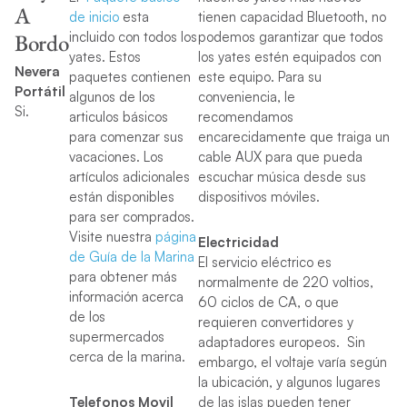
A
de inicio
esta
tienen capacidad Bluetooth, no
Bordo
incluido con todos los
podemos garantizar que todos
yates.
Estos
los yates estén equipados con
Nevera
paquetes contienen
este equipo. Para su
Portátil
algunos de los
conveniencia, le
Si.
articulos básicos
recomendamos
para comenzar sus
encarecidamente que traiga un
vacaciones. Los
cable AUX para que pueda
artículos adicionales
escuchar música desde sus
están disponibles
dispositivos móviles.
para ser comprados.
Visite nuestra
página
Electricidad
de Guía de la Marina
El servicio eléctrico es
para obtener más
normalmente de 220 voltios,
información acerca
60 ciclos de CA, o que
de los
requieren convertidores y
supermercados
adaptadores europeos. Sin
cerca de la marina.
embargo, el voltaje varía según
la ubicación, y algunos lugares
Telefonos Movil
de las islas pueden tener