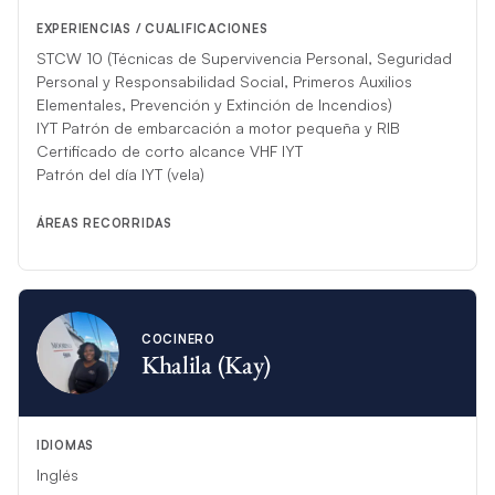
todo lo que necesitas con sus delicias preparadas en el barco.
EXPERIENCIAS / CUALIFICACIONES
La Chef Kay atiende a todos, sin importar sus restricciones
STCW 10 (Técnicas de Supervivencia Personal, Seguridad
dietéticas. Si eres vegano, vegetariano, pescetariano, celíaco
Personal y Responsabilidad Social, Primeros Auxilios
o no tienes gluten, la Chef Kay está aquí para hacer de tus
Elementales, Prevención y Extinción de Incendios)
vacaciones en velero un recuerdo imborrable.
IYT Patrón de embarcación a motor pequeña y RIB
Certificado de corto alcance VHF IYT
*Si circunstancias imprevistas impiden a esta tripulación
Patrón del día IYT (vela)
albergar su charter, otra tripulación competente la sustituirá.
*El Moorings 5800 estará tripulado por un capitán profesional
ÁREAS RECORRIDAS
y un chef gourmet. Para chárteres con más de 8 invitados, se
podrá proporcionar un/a mayordomo/a adicional, sujeto a
disponibilidad.
COCINERO
Khalila (Kay)
IDIOMAS
Inglés