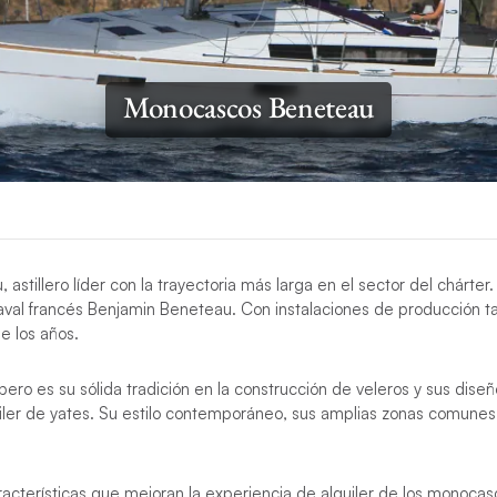
Monocascos Beneteau
stillero líder con la trayectoria más larga en el sector del chárte
val francés Benjamin Beneteau. Con instalaciones de producción t
e los años.
pero es su sólida tradición en la construcción de veleros y sus di
uiler de yates. Su estilo contemporáneo, sus amplias zonas comune
racterísticas que mejoran la experiencia de alquiler de los monoca