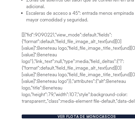
adicional.
Escaleras de acceso a 45°: entrada menos empinada
mayor comodidad y seguridad.
[[{"fid":9090221,"view_mode":default,"fields":
{"format":default,"field_file_image_alt_text[und][0]
[value]":Beneteau logo,"field_file_image_title_text[und][0
[value]":Beneteau
logo"},"link_text":null,"type":media,"field_deltas":{"1":
{"format":default,"field_file_image_alt_text[und][0]
[value]":Beneteau logo,"field_file_image_title_text[und][0
[value]":Beneteau logo"}},"attributes":{"alt":Beneteau
logo,"title":Beneteau
logo,"height":79,"width":107,"style":background-color:
transparent;,"class":media-element file-default,"data-delta
VER FLOTA DE MONOCASCOS