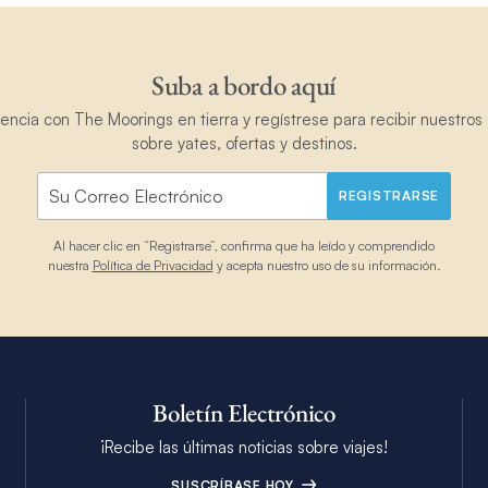
Suba a bordo aquí
ncia con The Moorings en tierra y regístrese para recibir nuestros 
sobre yates, ofertas y destinos.
REGISTRARSE
Al hacer clic en “Registrarse”, confirma que ha leído y comprendido
nuestra
Política de Privacidad
y acepta nuestro uso de su información.
Boletín Electrónico
¡Recibe las últimas noticias sobre viajes!
SUSCRÍBASE HOY