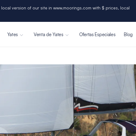
 local version of our site in www.moorings.com with $ prices, local
Yates
Venta de Yates
Ofertas Especiales
Blog