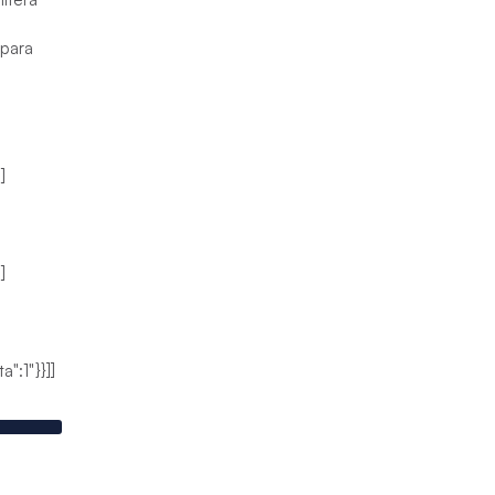
 para
]
]
":1"}}]]