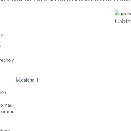
Cabin
 y
r
 techo y
ión
co más
imilar.
litera