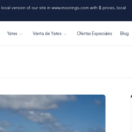
 local version of our site in www.moorings.com with $ prices, local
Yates
Venta de Yates
Ofertas Especiales
Blog