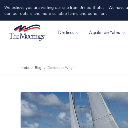
We believe you are visiting our site from United States - We have a
contact details and more suitable terms and conditions.
Destinos
Alquiler de Yates
Inicio
Blog
Dominique Wright