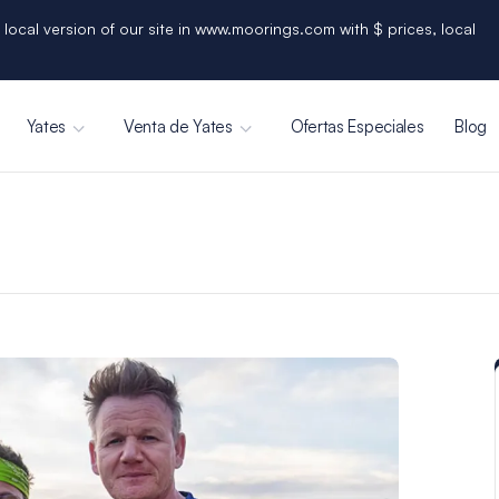
 local version of our site in www.moorings.com with $ prices, local
Yates
Venta de Yates
Ofertas Especiales
Blog