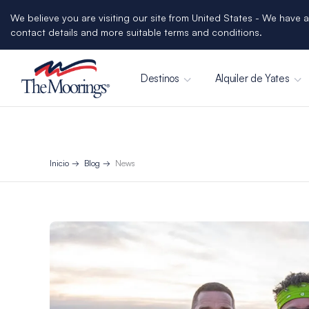
We believe you are visiting our site from United States - We have a
contact details and more suitable terms and conditions.
Destinos
Alquiler de Yates
Inicio
Blog
News