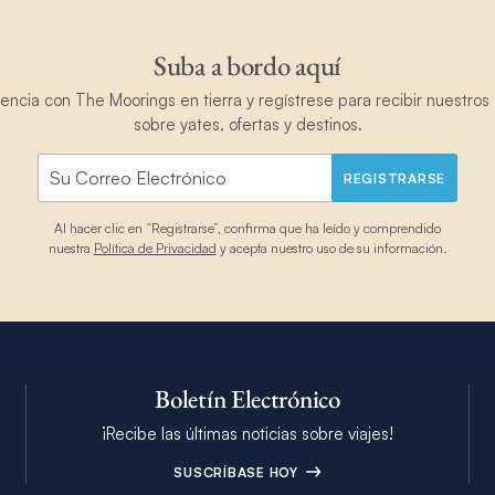
Suba a bordo aquí
ncia con The Moorings en tierra y regístrese para recibir nuestros 
sobre yates, ofertas y destinos.
REGISTRARSE
Al hacer clic en “Registrarse”, confirma que ha leído y comprendido
nuestra
Política de Privacidad
y acepta nuestro uso de su información.
Boletín Electrónico
¡Recibe las últimas noticias sobre viajes!
SUSCRÍBASE HOY