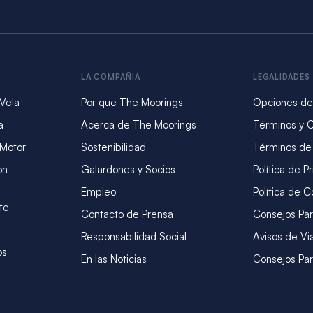
LA COMPAÑIA
LEGALIDADES
 Vela
Por que The Moorings
Opciones de
a
Acerca de The Moorings
Términos y 
 Motor
Sostenibilidad
Términos de
on
Galardones y Socios
Política de P
Empleo
Política de C
te
Contacto de Prensa
Consejos Par
Responsabilidad Social
Avisos de Vi
os
En las Noticias
Consejos Par