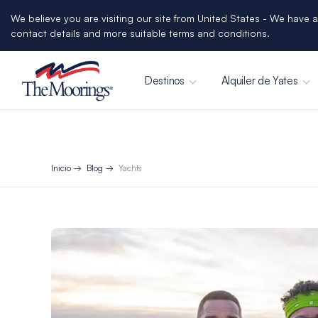
We believe you are visiting our site from United States - We have a
contact details and more suitable terms and conditions.
Destinos
Alquiler de Yates
Inicio
Blog
Yachts