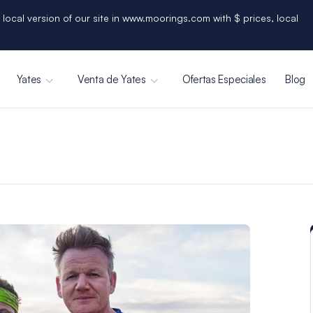
 local version of our site in www.moorings.com with $ prices, local
Yates
Venta de Yates
Ofertas Especiales
Blog