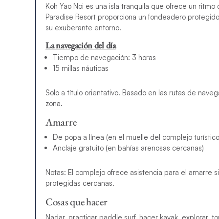
Koh Yao Noi es una isla tranquila que ofrece un ritmo
Paradise Resort proporciona un fondeadero protegido co
su exuberante entorno.
La navegación del día
Tiempo de navegación: 3 horas
15 millas náuticas
Solo a título orientativo. Basado en las rutas de nave
zona.
Amarre
De popa a línea (en el muelle del complejo turístic
Anclaje gratuito (en bahías arenosas cercanas)
Notas: El complejo ofrece asistencia para el amarre si 
protegidas cercanas.
Cosas que hacer
Nadar, practicar paddle surf, hacer kayak, explorar, to