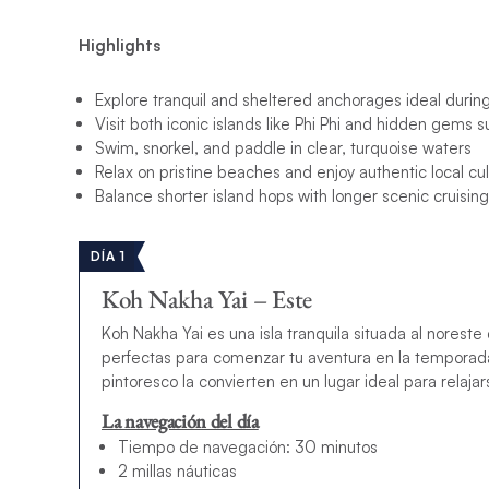
Highlights
Explore tranquil and sheltered anchorages ideal duri
Visit both iconic islands like Phi Phi and hidden gems
Swim, snorkel, and paddle in clear, turquoise waters
Relax on pristine beaches and enjoy authentic local cu
Balance shorter island hops with longer scenic cruisin
DÍA 1
Koh Nakha Yai – Este
Koh Nakha Yai es una isla tranquila situada al norest
perfectas para comenzar tu aventura en la temporada 
pintoresco la convierten en un lugar ideal para relajars
La navegación del día
Tiempo de navegación: 30 minutos
2 millas náuticas