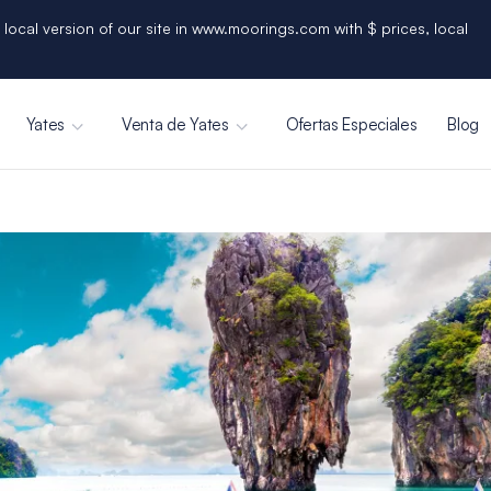
 local version of our site in www.moorings.com with $ prices, local
Yates
Venta de Yates
Ofertas Especiales
Blog