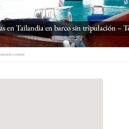
ías en Tailandia en barco sin tripulación –
emporada suroeste