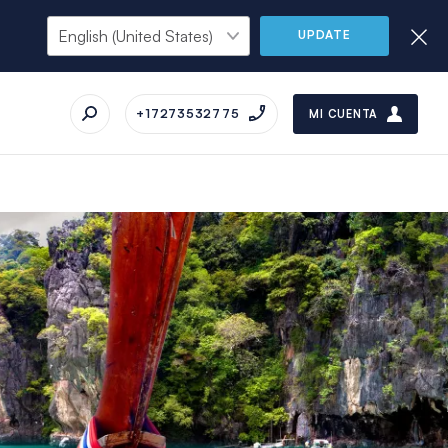
UPDATE
+17273532775
MI CUENTA