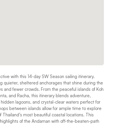
ive with this 14-day SW Season sailing itinerary.
g quieter, sheltered anchorages that shine during the
s and fewer crowds. From the peaceful islands of Koh
nta, and Racha, this itinerary blends adventure,
, hidden lagoons, and crystal-clear waters perfect for
 hops between islands allow for ample time to explore
f Thailand’s most beautiful coastal locations. This
sic highlights of the Andaman with off-the-beaten-path