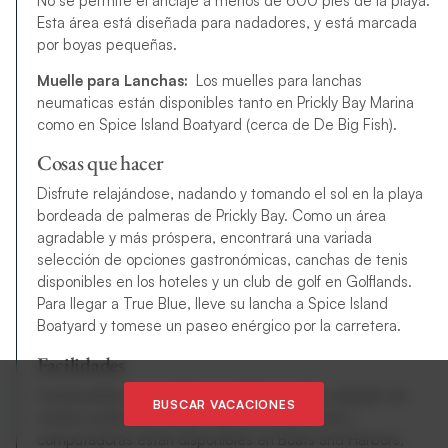
No se permite el anclaje a menos de 600 pies de la playa.
Esta área está diseñada para nadadores, y está marcada
por boyas pequeñas.
Muelle para Lanchas:
Los muelles para lanchas
neumaticas están disponibles tanto en Prickly Bay Marina
como en Spice Island Boatyard (cerca de De Big Fish).
Cosas que hacer
Disfrute relajándose, nadando y tomando el sol en la playa
bordeada de palmeras de Prickly Bay. Como un área
agradable y más próspera, encontrará una variada
selección de opciones gastronómicas, canchas de tenis
disponibles en los hoteles y un club de golf en Golflands.
Para llegar a True Blue, lleve su lancha a Spice Island
Boatyard y tomese un paseo enérgico por la carretera.
Facilidades
Combustible, agua, hielo, provisiones, taxis y alquiler de
BUSCAR VACACIONES
coches están disponibles. Servicio de Internet y
computadoras están disponibles en Boats and Harbors,