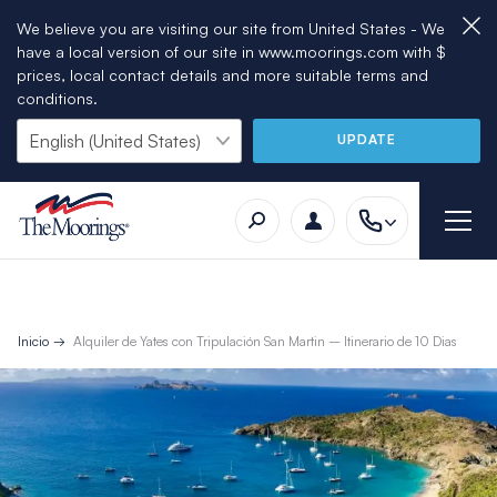
We believe you are visiting our site from United States - We
have a local version of our site in www.moorings.com with $
prices, local contact details and more suitable terms and
conditions.
UPDATE
Inicio
Alquiler de Yates con Tripulación San Martin – Itinerario de 10 Dias