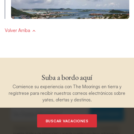
Volver Arriba
Suba a bordo aquí
Comience su experiencia con The Moorings en tierra y
regístrese para recibir nuestros correos electrónicos sobre
yates, ofertas y destinos.
REGISTRARSE
BUSCAR VACACIONES
Al hacer clic en “Registrarse”, confirma que ha leído y comprendido
nuestra
Política de Privacidad
y acepta nuestro uso de su información.