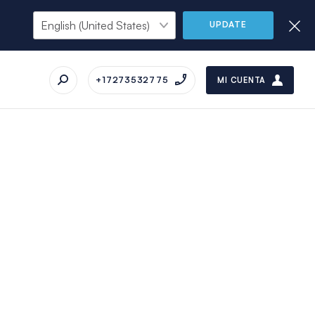
UPDATE
+17273532775
MI CUENTA