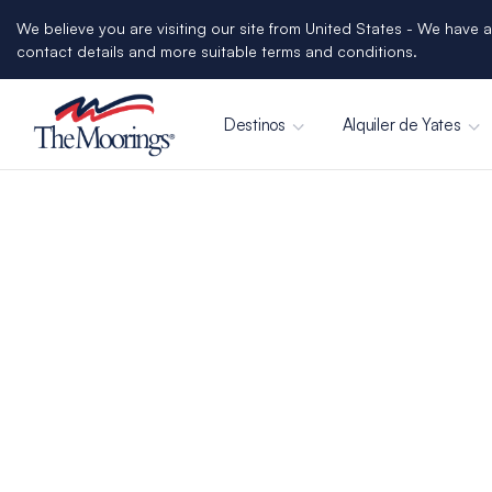
We believe you are visiting our site from United States - We have a
contact details and more suitable terms and conditions.
Destinos
Alquiler de Yates