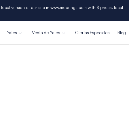
 local version of our site in www.moorings.com with $ prices, local
Yates
Venta de Yates
Ofertas Especiales
Blog