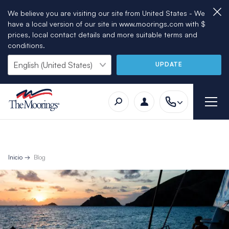
We believe you are visiting our site from United States - We
have a local version of our site in www.moorings.com with $
prices, local contact details and more suitable terms and
conditions.
UPDATE
Inicio
Blog