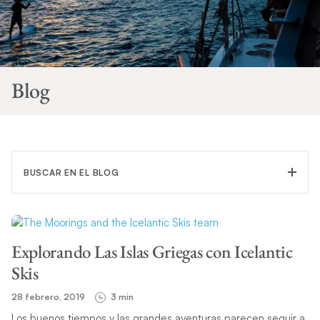
Blog
BUSCAR EN EL BLOG
Explorando Las Islas Griegas con Icelantic
FILTRAR CATEGORÍA
Skis
28 febrero, 2019
3 min
TEMA
Los buenos tiempos y las grandes aventuras parecen seguir a