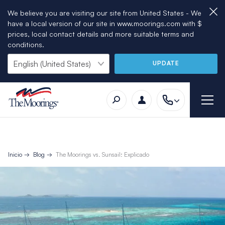
We believe you are visiting our site from United States - We
have a local version of our site in www.moorings.com with $
prices, local contact details and more suitable terms and
conditions.
UPDATE
Inicio
Blog
The Moorings vs. Sunsail: Explicado