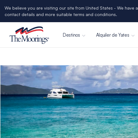
We believe you are visiting our site from United States - We have a
contact details and more suitable terms and conditions.
Destinos
Alquiler de Yates