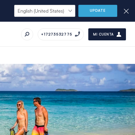
UPDATE
+17273532775
MI CUENTA