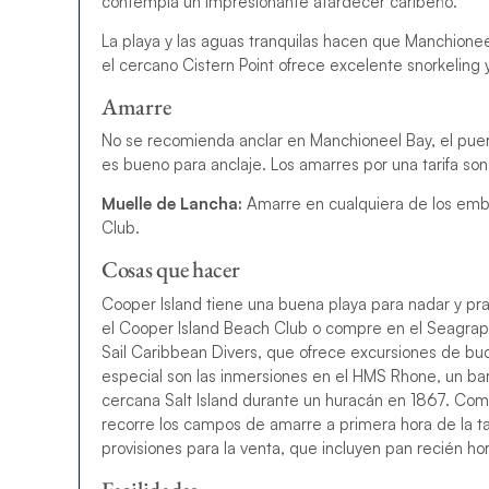
contempla un impresionante atardecer caribeño.
La playa y las aguas tranquilas hacen que Manchionee
el cercano Cistern Point ofrece excelente snorkeling 
Amarre
No se recomienda anclar en Manchioneel Bay, el puert
es bueno para anclaje. Los amarres por una tarifa so
Muelle de Lancha:
Amarre en cualquiera de los emb
Club.
Cosas que hacer
Cooper Island tiene una buena playa para nadar y pra
el Cooper Island Beach Club o compre en el Seagrape 
Sail Caribbean Divers, que ofrece excursiones de bu
especial son las inmersiones en el HMS Rhone, un ba
cercana Salt Island durante un huracán en 1867. Com
recorre los campos de amarre a primera hora de la ta
provisiones para la venta, que incluyen pan recién ho