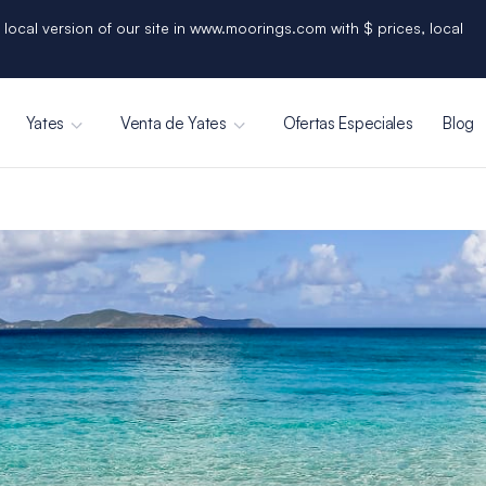
 local version of our site in www.moorings.com with $ prices, local
Yates
Venta de Yates
Ofertas Especiales
Blog