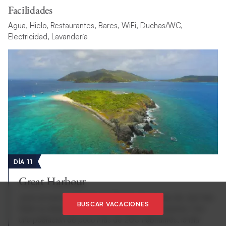
Facilidades
Agua, Hielo, Restaurantes, Bares, WiFi, Duchas/WC,
Electricidad, Lavandería
DÍA 11
Great Harbour
Justo al norte y al oeste de Tórtola, las alturas de Jost Van
BUSCAR VACACIONES
Dyke se alzan majestuosas sobre un mar turquesa. Con
una población de poco más de 200 habitantes, la isla