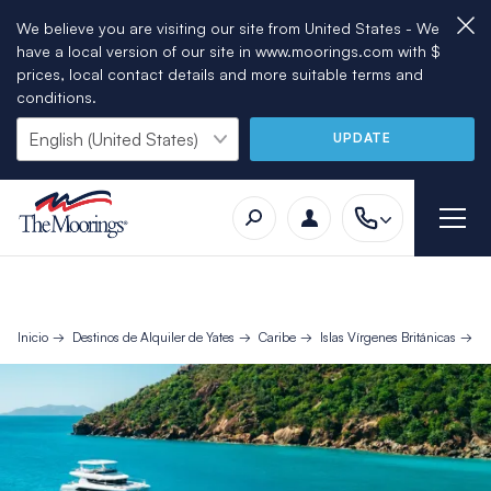
We believe you are visiting our site from United States - We
have a local version of our site in www.moorings.com with $
prices, local contact details and more suitable terms and
conditions.
UPDATE
Inicio
Destinos de Alquiler de Yates
Caribe
Islas Vírgenes Británicas
14