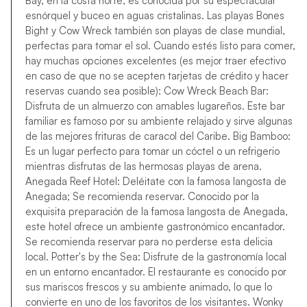
Bay, en la costa norte, es conocida por su espectacular
esnórquel y buceo en aguas cristalinas. Las playas Bones
Bight y Cow Wreck también son playas de clase mundial,
perfectas para tomar el sol. Cuando estés listo para comer,
hay muchas opciones excelentes (es mejor traer efectivo
en caso de que no se acepten tarjetas de crédito y hacer
reservas cuando sea posible): Cow Wreck Beach Bar:
Disfruta de un almuerzo con amables lugareños. Este bar
familiar es famoso por su ambiente relajado y sirve algunas
de las mejores frituras de caracol del Caribe. Big Bamboo:
Es un lugar perfecto para tomar un cóctel o un refrigerio
mientras disfrutas de las hermosas playas de arena.
Anegada Reef Hotel: Deléitate con la famosa langosta de
Anegada; Se recomienda reservar. Conocido por la
exquisita preparación de la famosa langosta de Anegada,
este hotel ofrece un ambiente gastronómico encantador.
Se recomienda reservar para no perderse esta delicia
local. Potter's by the Sea: Disfrute de la gastronomía local
en un entorno encantador. El restaurante es conocido por
sus mariscos frescos y su ambiente animado, lo que lo
convierte en uno de los favoritos de los visitantes. Wonky