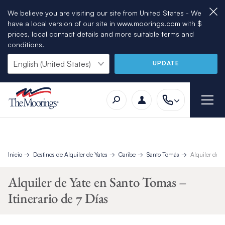
We believe you are visiting our site from United States - We
have a local version of our site in www.moorings.com with $
prices, local contact details and more suitable terms and
conditions.
UPDATE
Inicio
Destinos de Alquiler de Yates
Caribe
Santo Tomás
Alquiler de Y
Alquiler de Yate en Santo Tomas –
Itinerario de 7 Días