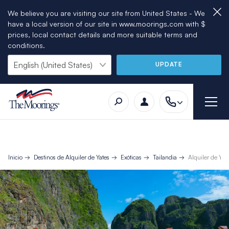
We believe you are visiting our site from United States - We
have a local version of our site in www.moorings.com with $
prices, local contact details and more suitable terms and
conditions.
UPDATE
Inicio
Destinos de Alquiler de Yates
Exóticas
Tailandia
Alquiler de Yat