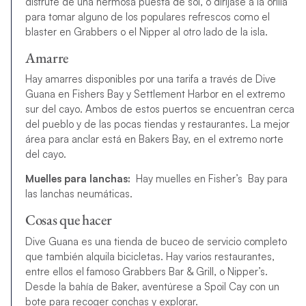
disfrute de una hermosa puesta de sol, o diríjase a la orilla
para tomar alguno de los populares refrescos como el
blaster en Grabbers o el Nipper al otro lado de la isla.
Amarre
Hay amarres disponibles por una tarifa a través de
Dive
Guana
en
Fishers Bay
y
Settlement Harbor
en el extremo
sur del cayo. Ambos de estos puertos se encuentran cerca
del pueblo y de las pocas tiendas y restaurantes. La mejor
área para anclar está en
Bakers Bay,
en el extremo norte
del cayo.
Muelles para lanchas:
Hay muelles en Fisher’s Bay para
las lanchas neumáticas.
Cosas que hacer
Dive Guana es una tienda de buceo de servicio completo
que también alquila bicicletas. Hay varios restaurantes,
entre ellos el famoso Grabbers Bar & Grill, o Nipper’s.
Desde la bahía de Baker, aventúrese a Spoil Cay con un
bote para recoger conchas y explorar.