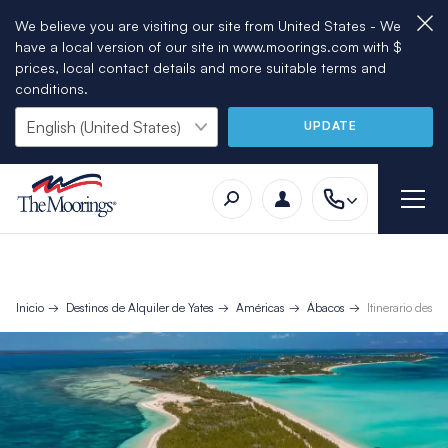
We believe you are visiting our site from United States - We
have a local version of our site in www.moorings.com with $
prices, local contact details and more suitable terms and
conditions.
UPDATE
Inicio
Destinos de Alquiler de Yates
Américas
Ábacos
Itinerario dest