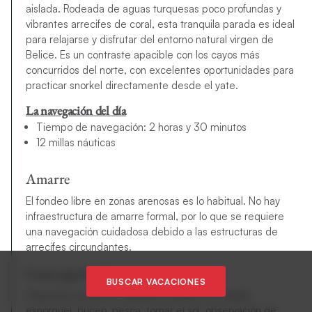
aislada. Rodeada de aguas turquesas poco profundas y
vibrantes arrecifes de coral, esta tranquila parada es ideal
para relajarse y disfrutar del entorno natural virgen de
Belice. Es un contraste apacible con los cayos más
concurridos del norte, con excelentes oportunidades para
practicar snorkel directamente desde el yate.
La navegación del día
Tiempo de navegación: 2 horas y 30 minutos
12 millas náuticas
Amarre
El fondeo libre en zonas arenosas es lo habitual. No hay
infraestructura de amarre formal, por lo que se requiere
una navegación cuidadosa debido a las estructuras de
arrecifes circundantes.
Cosas que hacer
BUSCAR VACACIONES
Deportes acuáticos, natación, paddle surf, kayak,
esnórquel, buceo, pesca, tomar el sol, observación de