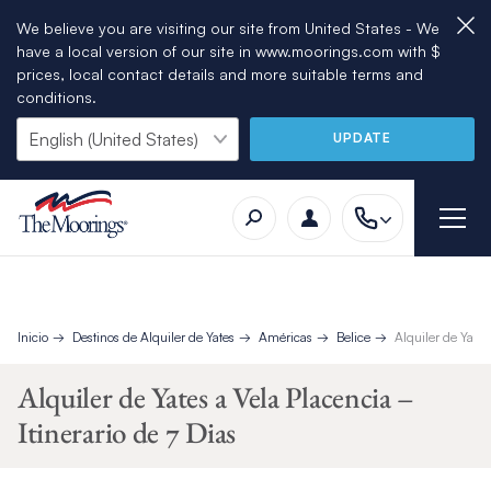
We believe you are visiting our site from United States - We
have a local version of our site in www.moorings.com with $
prices, local contact details and more suitable terms and
conditions.
UPDATE
Inicio
Destinos de Alquiler de Yates
Américas
Belice
Alquiler de Yates
Alquiler de Yates a Vela Placencia –
Itinerario de 7 Dias