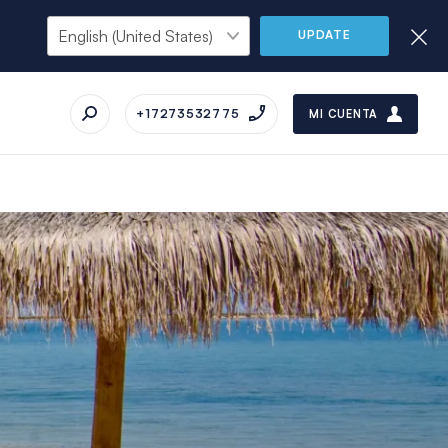
UPDATE
+17273532775
MI CUENTA