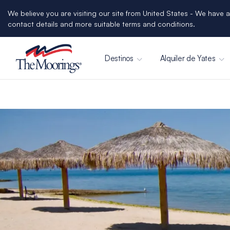
We believe you are visiting our site from United States - We have a
contact details and more suitable terms and conditions.
Destinos
Alquiler de Yates