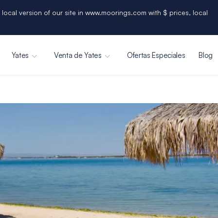
 local version of our site in www.moorings.com with $ prices, local
Yates
Venta de Yates
Ofertas Especiales
Blog