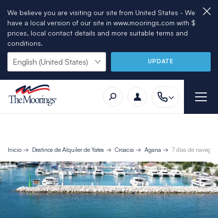
We believe you are visiting our site from United States - We
have a local version of our site in www.moorings.com with $
prices, local contact details and more suitable terms and
conditions.
UPDATE
Inicio
Destinos de Alquiler de Yates
Croacia
Agana
7 días de navegaci