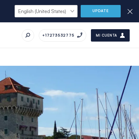
UPDATE
+17273532775
MI CUENTA