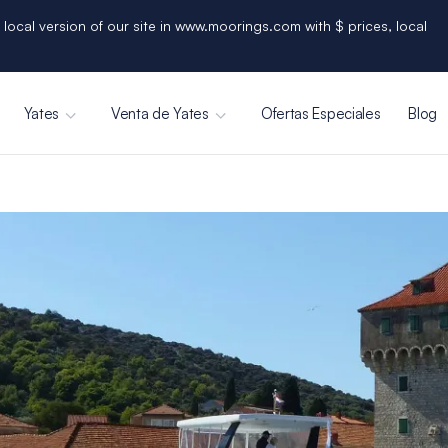
 local version of our site in www.moorings.com with $ prices, local
Yates
Venta de Yates
Ofertas Especiales
Blog