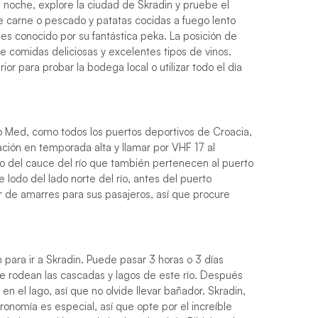
 noche, explore la ciudad de Skradin y pruebe el
e carne o pescado y patatas cocidas a fuego lento
es conocido por su fantástica peka. La posición de
 comidas deliciosas y excelentes tipos de vinos.
ior para probar la bodega local o utilizar todo el día
po Med, como todos los puertos deportivos de Croacia,
ación en temporada alta y llamar por VHF 17 al
do del cauce del río que también pertenecen al puerto
 lodo del lado norte del río, antes del puerto
r de amarres para sus pasajeros, así que procure
n para ir a Skradin. Puede pasar 3 horas o 3 días
e rodean las cascadas y lagos de este río. Después
n el lago, así que no olvide llevar bañador. Skradin,
onomía es especial, así que opte por el increíble