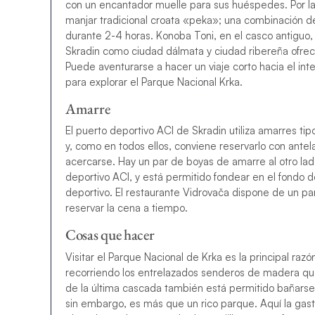
con un encantador muelle para sus huéspedes. Por la
manjar tradicional croata «peka»; una combinación d
durante 2-4 horas. Konoba Toni, en el casco antiguo, 
Skradin como ciudad dálmata y ciudad ribereña ofrece
Puede aventurarse a hacer un viaje corto hacia el inter
para explorar el Parque Nacional Krka.
Amarre
El puerto deportivo ACI de Skradin utiliza amarres ti
y, como en todos ellos, conviene reservarlo con antel
acercarse. Hay un par de boyas de amarre al otro la
deportivo ACI, y está permitido fondear en el fondo de
deportivo. El restaurante Vidrovača dispone de un pa
reservar la cena a tiempo.
Cosas que hacer
Visitar el Parque Nacional de Krka es la principal razó
recorriendo los entrelazados senderos de madera qu
de la última cascada también está permitido bañarse e
sin embargo, es más que un rico parque. Aquí la gastr