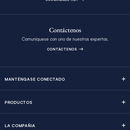
Contáctenos
Comuníquese con uno de nuestros expertos.
CONTÁCTENOS
MANTÉNGASE CONECTADO
Contáctenos
Blog
PRODUCTOS
Boletín Electrónico
Alquiler de Yates a Vela
Catálogo
Catamaranes a Vela
Promociones
LA COMPAÑIA