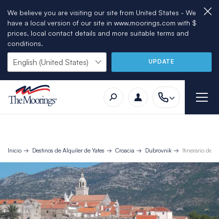
We believe you are visiting our site from United States - We
have a local version of our site in www.moorings.com with $
prices, local contact details and more suitable terms and
conditions.
UPDATE
Inicio
Destinos de Alquiler de Yates
Croacia
Dubrovnik
Itinerario de 7