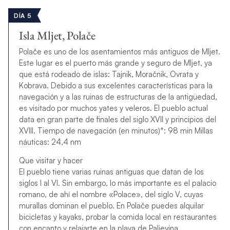
DÍA 5
Isla Mljet, Polače
Polače es uno de los asentamientos más antiguos de Mljet.
Este lugar es el puerto más grande y seguro de Mljet, ya
que está rodeado de islas: Tajnik, Moračnik, Ovrata y
Kobrava. Debido a sus excelentes características para la
navegación y a las ruinas de estructuras de la antigüedad,
es visitado por muchos yates y veleros. El pueblo actual
data en gran parte de finales del siglo XVII y principios del
XVIII. Tiempo de navegación (en minutos)*: 98 min Millas
náuticas: 24,4 nm
Que visitar y hacer
El pueblo tiene varias ruinas antiguas que datan de los
siglos I al VI. Sin embargo, lo más importante es el palacio
romano, de ahí el nombre «Polace», del siglo V, cuyas
murallas dominan el pueblo. En Polače puedes alquilar
bicicletas y kayaks, probar la comida local en restaurantes
con encanto y relajarte en la playa de Paljevina.