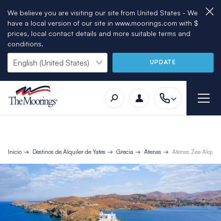
We believe you are visiting our site from United States - We
have a local version of our site in www.moorings.com with $
prices, local contact details and more suitable terms and
conditions.
UPDATE
Inicio
Destinos de Alquiler de Yates
Grecia
Atenas
Atenas Zea Alquiler