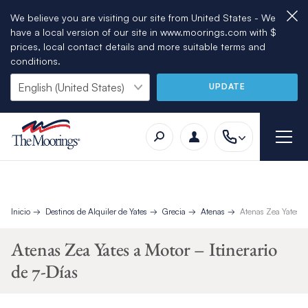
We believe you are visiting our site from United States - We
have a local version of our site in www.moorings.com with $
prices, local contact details and more suitable terms and
conditions.
UPDATE
Inicio
Destinos de Alquiler de Yates
Grecia
Atenas
Atenas Zea Yates a 
Atenas Zea Yates a Motor – Itinerario
de 7-Días