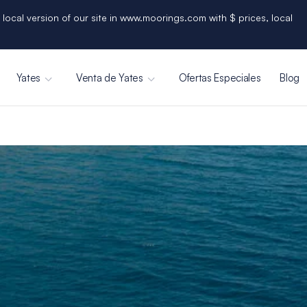
 local version of our site in www.moorings.com with $ prices, local
Yates
Venta de Yates
Ofertas Especiales
Blog