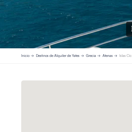
Inicio
Destinos de Alquiler de Yates
Grecia
Atenas
Islas Cí