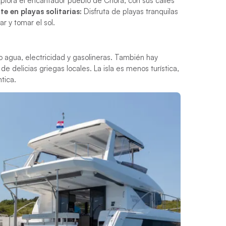
plora el encantador pueblo de Chora, con sus calles
te en playas solitarias:
Disfruta de playas tranquilas
r y tomar el sol.
o agua, electricidad y gasolineras. También hay
e delicias griegas locales. La isla es menos turística,
tica.