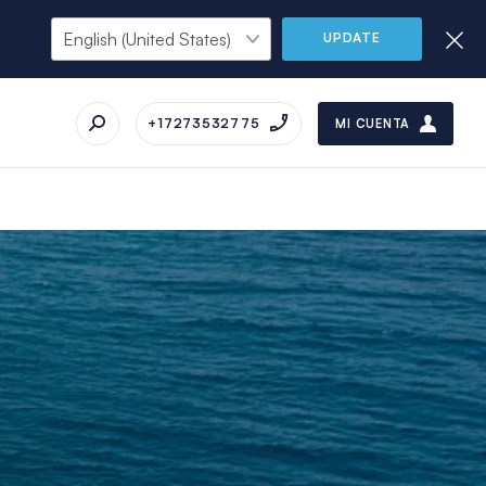
UPDATE
+17273532775
MI CUENTA