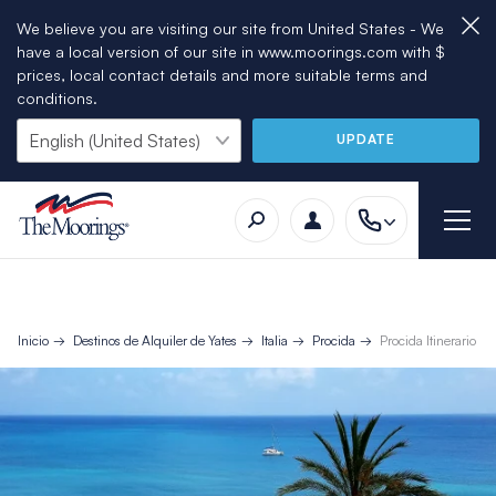
We believe you are visiting our site from United States - We
have a local version of our site in www.moorings.com with $
prices, local contact details and more suitable terms and
conditions.
UPDATE
Inicio
Destinos de Alquiler de Yates
Italia
Procida
Procida Itinerario d