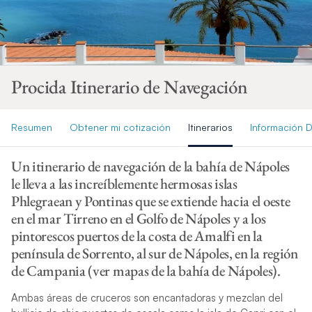
Procida Itinerario de Navegación
Resumen
Obtener mi cotización
Itinerarios
Información D
Un itinerario de navegación de la bahía de Nápoles
le lleva a las increíblemente hermosas islas
Phlegraean y Pontinas que se extiende hacia el oeste
en el mar Tirreno en el Golfo de Nápoles y a los
pintorescos puertos de la costa de Amalfi en la
península de Sorrento, al sur de Nápoles, en la región
de Campania (ver mapas de la bahía de Nápoles).
Ambas áreas de cruceros son encantadoras y mezclan del