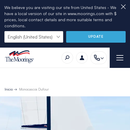
We believe you are visiting our site from United States - We
have a local version of our site in www.moorings.com with $
prices, local contact details and more suitable terms and
conditions.
UPDATE
Inicio
Monocascos Dufour