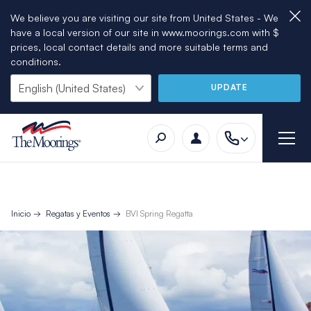
We believe you are visiting our site from United States - We
have a local version of our site in www.moorings.com with $
prices, local contact details and more suitable terms and
conditions.
UPDATE
Inicio
Regatas y Eventos
BVI Spring Regatta