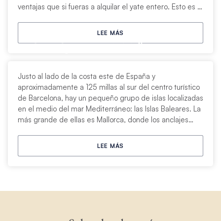
ventajas que si fueras a alquilar el yate entero. Esto es lo
que se espera en estas vacaciones únicas de su vida.
LEE MÁS
12 Cosas Que Hacer En Mallorca
Justo al lado de la costa este de España y
aproximadamente a 125 millas al sur del centro turístico
de Barcelona, hay un pequeño grupo de islas localizadas
en el medio del mar Mediterráneo: las Islas Baleares. La
más grande de ellas es Mallorca, donde los anclajes
prístinos se encuentran con los puertos y las historias
más allá del estilo moderno.
LEE MÁS