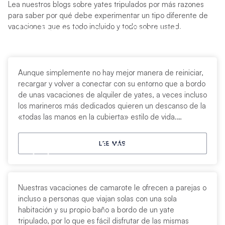
Lea nuestros blogs sobre yates tripulados por más razones
para saber por qué debe experimentar un tipo diferente de
vacaciones que es todo incluido y todo sobre usted.
Una Mejor Vacación: Las Ventajas de un
Yate Con Tripulación
Aunque simplemente no hay mejor manera de reiniciar,
recargar y volver a conectar con su entorno que a bordo
de unas vacaciones de alquiler de yates, a veces incluso
los marineros más dedicados quieren un descanso de la
«todas las manos en la cubierta» estilo de vida.
Descubra un yate con tripulación.
Qué Esperar en un Camarote Con Todo
LEE MÁS
Incluido
Nuestras vacaciones de camarote le ofrecen a parejas o
incluso a personas que viajan solas con una sola
habitación y su propio baño a bordo de un yate
tripulado, por lo que es fácil disfrutar de las mismas