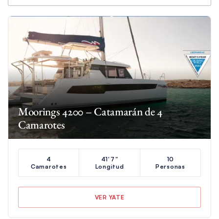
Moorings 4200 – Catamarán de 4
Camarotes
4
41'7"
10
Camarotes
Longitud
Personas
VER YATE