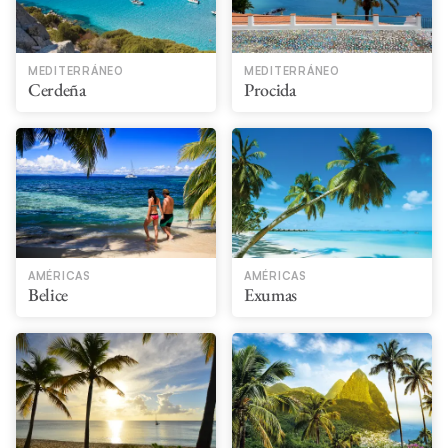
MEDITERRÁNEO
MEDITERRÁNEO
Cerdeña
Procida
AMÉRICAS
AMÉRICAS
Belice
Exumas