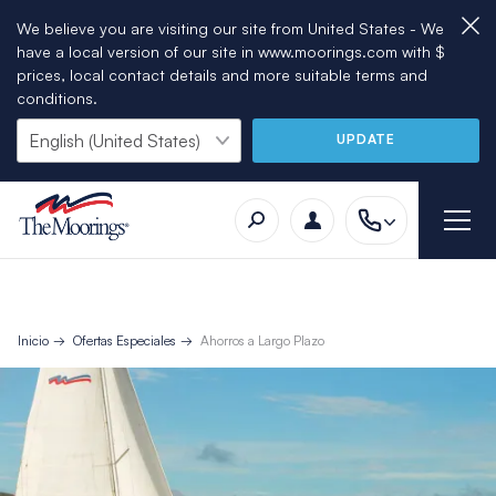
We believe you are visiting our site from United States - We
have a local version of our site in www.moorings.com with $
prices, local contact details and more suitable terms and
conditions.
UPDATE
Inicio
Ofertas Especiales
Ahorros a Largo Plazo